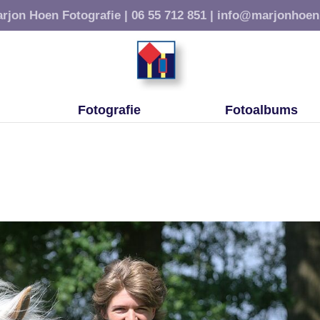
rjon Hoen Fotografie |
06 55 712 851 |
info@marjonhoen
Fotografie
Fotoalbums