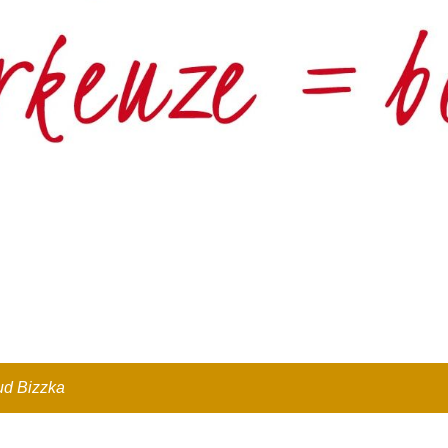
oud
Bizzka