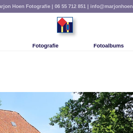
rjon Hoen Fotografie |
06 55 712 851 |
info@marjonhoen
Fotografie
Fotoalbums