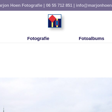
rjon Hoen Fotografie |
06 55 712 851 |
info@marjonhoen
Fotografie
Fotoalbums