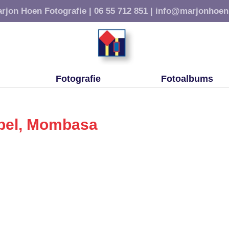
rjon Hoen Fotografie |
06 55 712 851 |
info@marjonhoen
Fotografie
Fotoalbums
pel, Mombasa