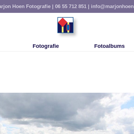
rjon Hoen Fotografie |
06 55 712 851 |
info@marjonhoen
Fotografie
Fotoalbums