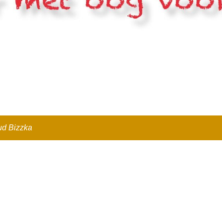
oud
Bizzka