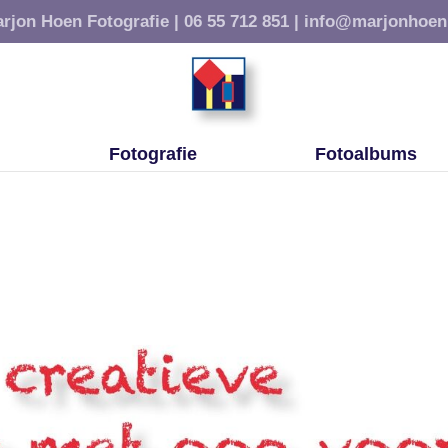
rjon Hoen Fotografie |
06 55 712 851 |
info@marjonhoen
Fotografie
Fotoalbums