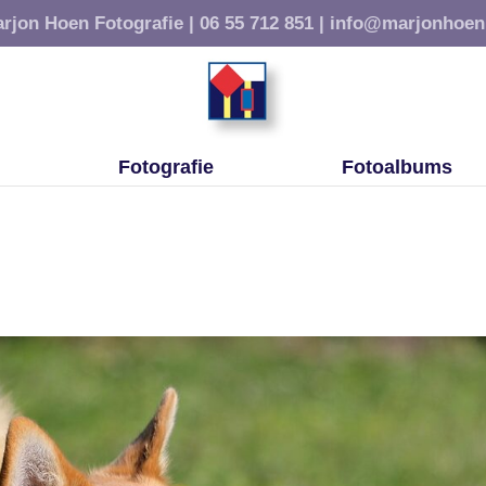
rjon Hoen Fotografie |
06 55 712 851 |
info@marjonhoen
Fotografie
Fotoalbums