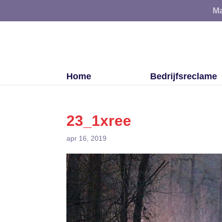
Ma
Home
Bedrijfsreclame
23_1xree
apr 16, 2019