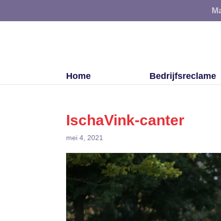
Ma
Home
Bedrijfsreclame
IschaVink-canter
mei 4, 2021