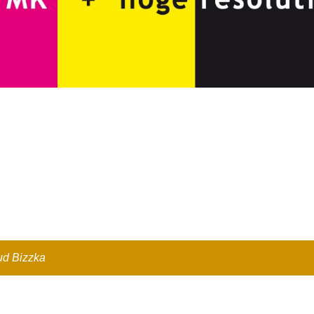
oud
Bizzka