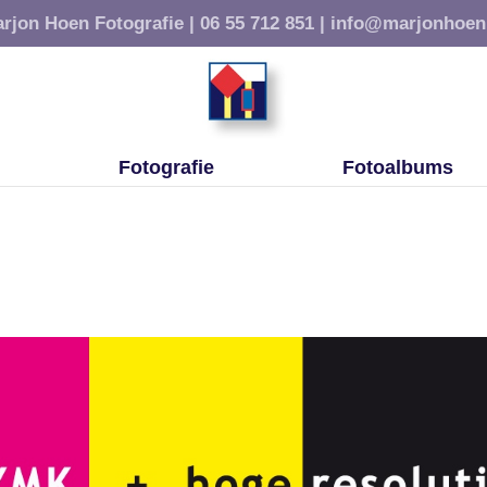
rjon Hoen Fotografie |
06 55 712 851 |
info@marjonhoen
Fotografie
Fotoalbums