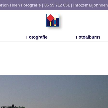
rjon Hoen Fotografie |
06 55 712 851 |
info@marjonhoen
Fotografie
Fotoalbums