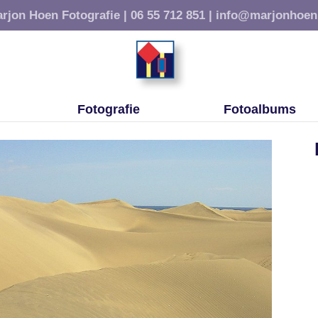
rjon Hoen Fotografie |
06 55 712 851 |
info@marjonhoen
Fotografie
Fotoalbums